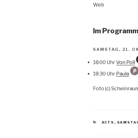
Web
Im Programm 
SAMSTAG, 21. O
18:00 Uhr
Von Poll
18:30 Uhr
Paula
Foto (c) Scheinrau
KATEGORIEN
ACTS
,
SAMSTAG