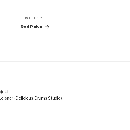
WEITER
Nächster
Beitrag
Rod Paiva
ojekt
eisner (
Delicious Drums Studio
).