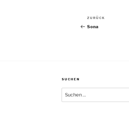
Beitragsnav
Vorheriger
ZURÜCK
Beitrag
Sona
SUCHEN
Suche
nach: