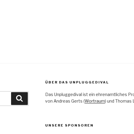
igation
ÜBER DAS UNPLUGGEDIVAL
Das Unpluggedival ist ein ehrenamtliches Pr
Suchen
von Andreas Gerts (
Wortraum
) und Thomas L
UNSERE SPONSOREN